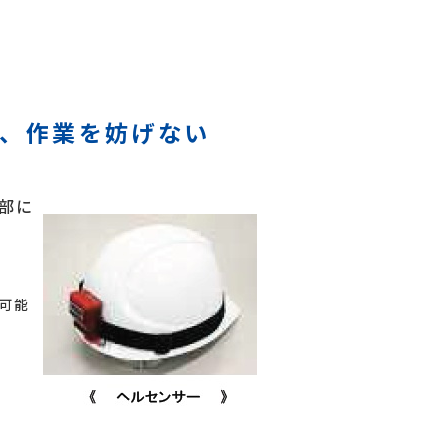
、作業を妨げない
部に
。
可能