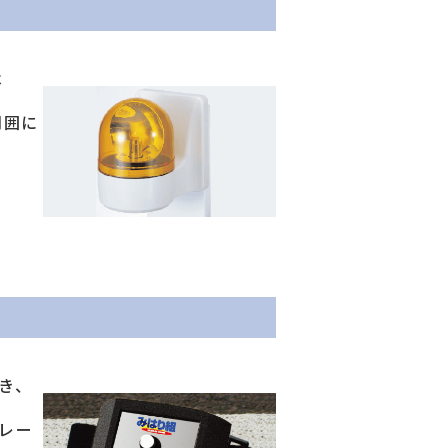
は
周囲に
き、
レー