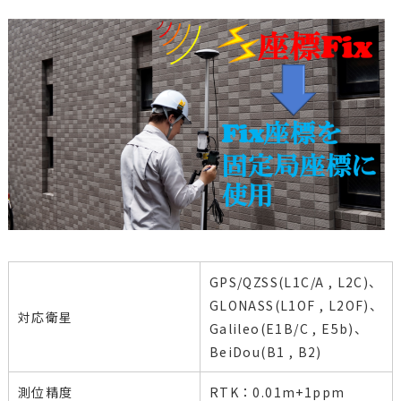
GPS/QZSS(L1C/A , L2C)、
GLONASS(L1OF , L2OF)、
対応衛星
Galileo(E1B/C , E5b)、
BeiDou(B1 , B2)
測位精度
RTK：0.01m+1ppm