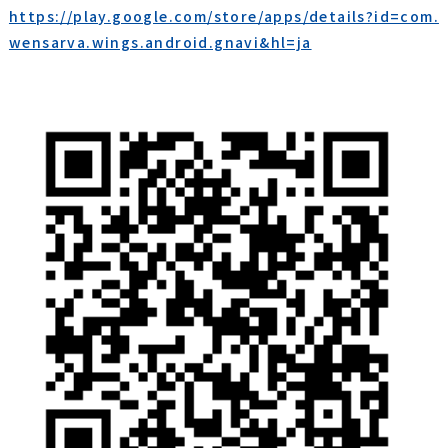
https://play.google.com/store/apps/details?id=com.
wensarva.wings.android.gnavi&hl=ja