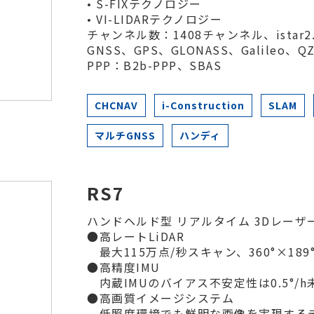
• S-FIXテクノロジー
• VI-LIDARテクノロジー
チャンネル数：1408チャンネル、istar2.
GNSS、GPS、GLONASS、Galileo、QZ
PPP：B2b-PPP、SBAS
CHCNAV
i-Construction
SLAM
マルチGNSS
ハンディ
RS7
ハンドヘルド型 リアルタイム 3Dレーザ
●高レートLiDAR
最大115万点/秒スキャン、360°×189
●高精度IMU
内蔵IMUのバイアス不安定性は0.5°/h
●高画質イメージシステム
低照度環境でも鮮明な画像を実現するデュ