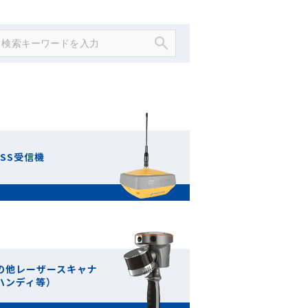
NSS受信機
の他レーザースキャナ
ハンディ等）