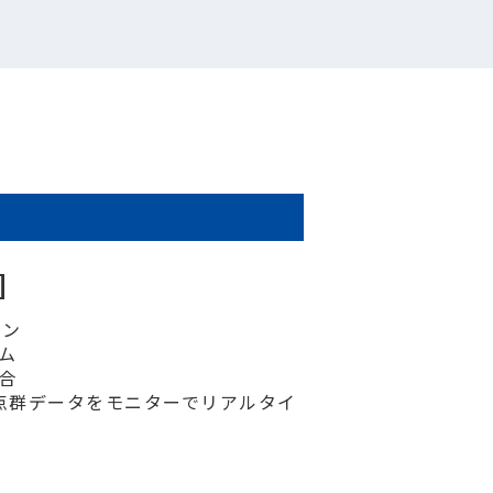
e］
ョン
テム
統合
元点群データをモニターでリアルタイ
ー